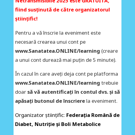
Netransmisibile 2025 este GRATUITĂ,
fiind susținută de către organizatorul
științific!
Pentru a vă înscrie la eveniment este
necesară crearea unui cont pe
www.Sanatatea.ONLINE/learning
(creare
a unui cont durează mai puțin de 5 minute).
În cazul în care aveți deja cont pe platforma
www.Sanatatea.ONLINE/learning
trebuie
doar
să vă autentificați în contul dvs. și să
apăsați butonul de înscriere
la eveniment.
Organizator științific:
Federația Română de
Diabet, Nutriție și Boli Metabolice