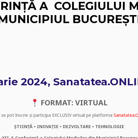
ERINȚĂ A COLEGIULUI 
MUNICIPIUL BUCUREȘT
arie 2024, Sanatatea.ONL
FORMAT: VIRTUAL
 se pot înscrie și participa EXCLUSIV virtual pe platforma
Sanatatea.
ȘTIINȚĂ • INOVAȚIE • DEZVOLTARE • TEHNOLOGIE
 XII-A Conferință a Colegiului Medicilor din Municipiul Bucureș