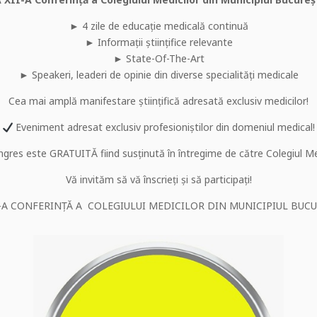
► 4 zile de educație medicală continuă
► Informații științifice relevante
► State-Of-The-Art
► Speakeri, leaderi de opinie din diverse specialități medicale
Cea mai amplă manifestare științifică adresată exclusiv medicilor!
Eveniment adresat exclusiv profesioniștilor din domeniul medical!
ngres este GRATUITĂ fiind susținută în întregime de către Colegiul Med
Vă invităm să vă înscrieți și să participați!
I-A CONFERINȚĂ A COLEGIULUI MEDICILOR DIN MUNICIPIUL BUCU