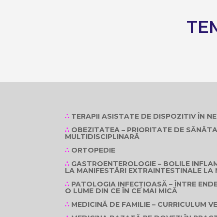
TE
∴
TERAPII ASISTATE DE DISPOZITIV ÎN 
∴
OBEZITATEA – PRIORITATE DE SĂNĂT
MULTIDISCIPLINARĂ
∴
ORTOPEDIE
∴
GASTROENTEROLOGIE – BOLILE INFLAM
LA MANIFESTĂRI EXTRAINTESTINALE LA 
∴
PATOLOGIA INFECȚIOASĂ – ÎNTRE ENDE
O LUME DIN CE ÎN CE MAI MICĂ
∴
MEDICINĂ DE FAMILIE – CURRICULUM 