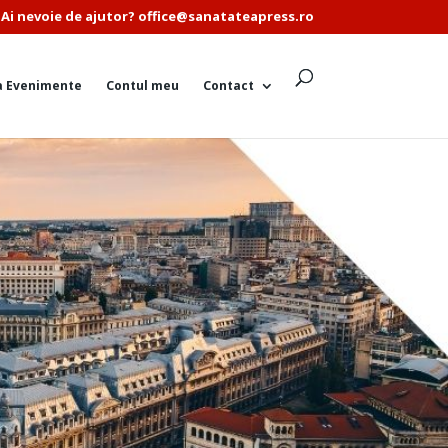
Ai nevoie de ajutor? office@sanatateapress.ro
a Evenimente
Contul meu
Contact