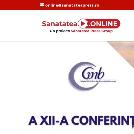
online@sanatateapress.ro