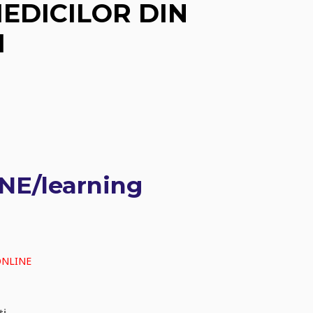
MEDICILOR DIN
I
INE/learning
ONLINE
ti