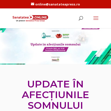
online@sanatateapress.ro
UPDATE ÎN
AFECȚIUNILE
SOMNULUI