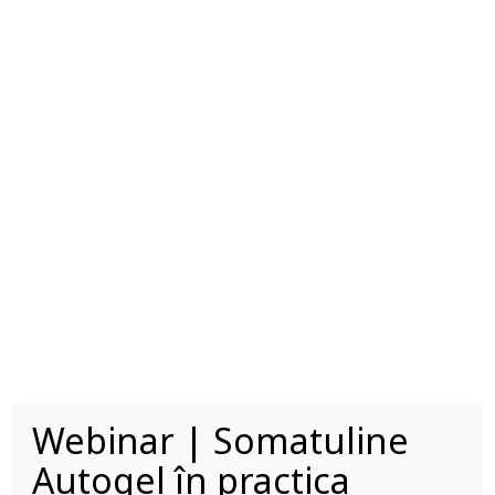
tumorilor neuroendocrine la
tineri; de la ghiduri, la practica
clinică
18:30 – 18:50|
Dr
.
Ionela
BACIU
:
Somatuline Autogel –
avantajele noului dispozitiv de
administrare
18:50 – 19:10|
Q&A
Webinar | Somatuline
CUI SE
Autogel în practica