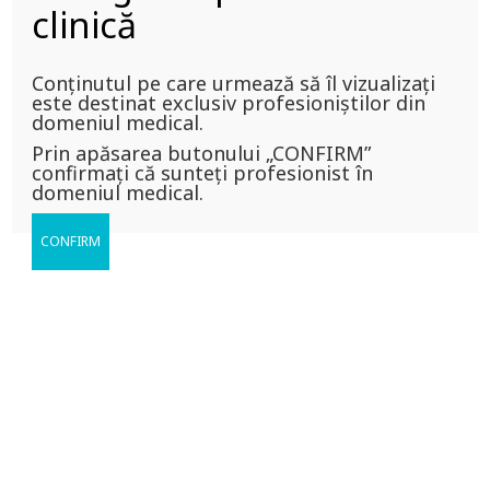
ADRESEAZĂ
clinică
Conținutul pe care urmează să îl vizualizați
EXCLUSIV profesioniștilor din
este destinat exclusiv profesioniștilor din
domeniul medical.
domeniul medical!
Prin apăsarea butonului „CONFIRM”
confirmați că sunteți profesionist în
domeniul medical.
MEDICI ENDOCRINOLOGI
CONFIRM
ÎNSCRIERE