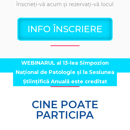
Înscrieți-vă acum și rezervați-vă locul
INFO ÎNSCRIERE
WEBINARUL al 13-lea Simpozion
Național de Patologie și la Sesiunea
Științifică Anuală este creditat
CINE POATE
PARTICIPA