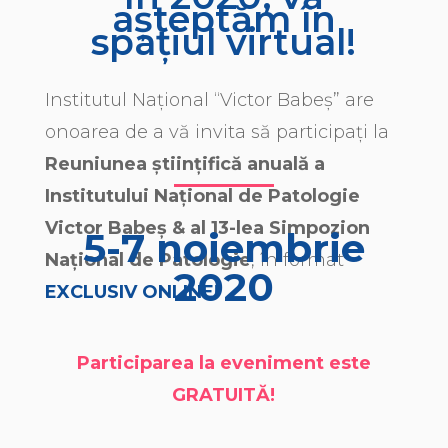
așteptăm în
spațiul virtual!
Institutul Național “Victor Babeș” are
onoarea de a vă invita să participați la
Reuniunea științifică anuală a
Institutului Național de Patologie
Victor Babeș & al 13-lea Simpozion
5-7 noiembrie
Național de Patologie
, în format
2020
EXCLUSIV ONLINE!
Participarea la eveniment este
GRATUITĂ!