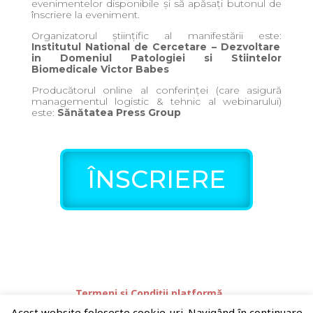
evenimentelor disponibile și să apăsați butonul de
înscriere la eveniment.
Organizatorul științific al manifestării este:
Institutul National de Cercetare – Dezvoltare
in Domeniul Patologiei si Stiintelor
Biomedicale Victor Babes
Producătorul online al conferinței (care asigură
managementul logistic & tehnic al webinarului)
este:
Sănătatea Press Group
ÎNSCRIERE
Termeni și Condiții platformă
Despre companie
Platforme partenere:
Acest website foloseşte cookie-uri. Navigând în continuare