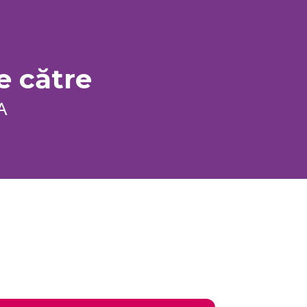
e către
A