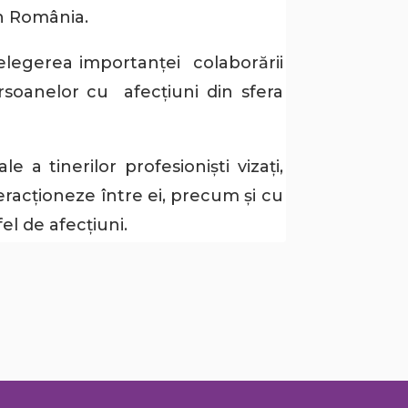
in România.
nțelegerea importanței colaborării
ersoanelor cu afecțiuni din sfera
a tinerilor profesioniști vizați,
eracționeze între ei, precum și cu
l de afecțiuni.