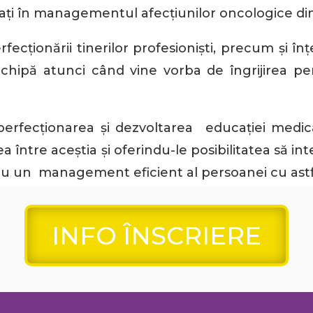
icați în managementul afecțiunilor oncologice d
ecționării tinerilor profesioniști, precum și î
 echipă atunci când vine vorba de îngrijirea p
rfecționarea și dezvoltarea educației medicale 
tre aceștia și oferindu-le posibilitatea să int
tru un management eficient al persoanei cu astfe
INFO ÎNSCRIERE