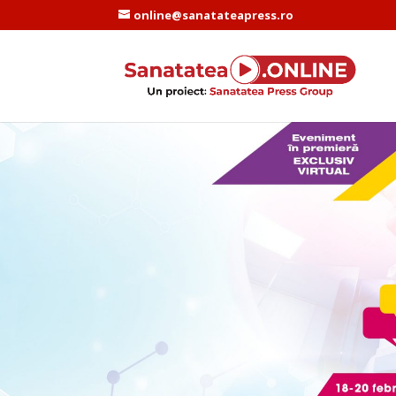
online@sanatateapress.ro