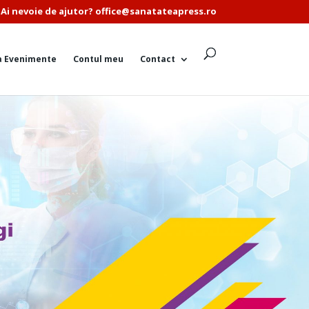
Ai nevoie de ajutor? office@sanatateapress.ro
a Evenimente
Contul meu
Contact