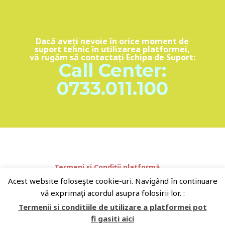
Dacă aveți nevoie în orice moment de
suport tehnic în utilizarea platformei,
vă rugăm să contactați Echipa de Suport:
Call Center:
0733.011.100
Termeni și Condiții platformă
Despre companie
Platforme partenere:
Acest website foloseşte cookie-uri. Navigând în continuare
RoHealthReview.ro
Sanatatea.TV
vă exprimaţi acordul asupra folosirii lor. :
Conferinte-LIVE.ro
Facebook
Termenii si conditiile de utilizare a platformei pot
fi gasiti aici