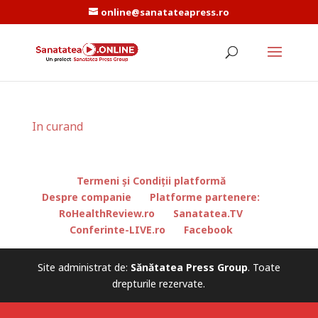
online@sanatateapress.ro
In curand
Termeni și Condiții platformă
Despre companie
Platforme partenere:
RoHealthReview.ro
Sanatatea.TV
Conferinte-LIVE.ro
Facebook
Site administrat de:
Sănătatea Press Group
. Toate
drepturile rezervate.