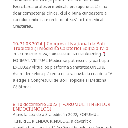
Exercitarea profesiei medicale presupune astăzi nu
doar competență clinică, ci și o bună cunoaștere a
cadrului juridic care reglementează actul medical.
Creșterea...
20-21.03.2024 | Congresul Național de Boli
Tropicale și Medicina Călătoriei Ediția a IV-a
20-21 martie 2024, Sanatatea.ONLINE/learning
FORMAT: VIRTUAL Medicii se pot înscrie și participa
EXCLUSIV virtual pe platforma Sanatatea.ONLINE
Avem deosebita plăcerea de a va invita la cea de-a IV-
a ediție a Congresului de Boli Tropicale si Medicina
Călătoriei. ...
8-10 decembrie 2022 | FORUMUL TINERILOR
ENDOCRINOLOGI
Ajuns la cea de a 3-a ediție în 2022, FORUMUL
TINERILOR ENDOCRINOLOGI a devenit o
manifestare constantă în rândul tinerilor profesioniști