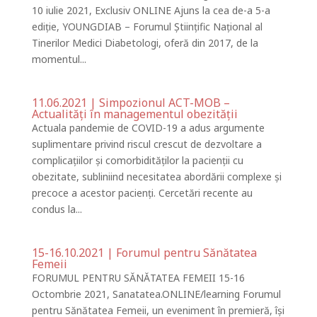
10 iulie 2021, Exclusiv ONLINE Ajuns la cea de-a 5-a
ediție, YOUNGDIAB – Forumul Științific Național al
Tinerilor Medici Diabetologi, oferă din 2017, de la
momentul...
11.06.2021 | Simpozionul ACT-MOB –
Actualități în managementul obezității
Actuala pandemie de COVID-19 a adus argumente
suplimentare privind riscul crescut de dezvoltare a
complicațiilor și comorbidităților la pacienții cu
obezitate, subliniind necesitatea abordării complexe și
precoce a acestor pacienți. Cercetări recente au
condus la...
15-16.10.2021 | Forumul pentru Sănătatea
Femeii
FORUMUL PENTRU SĂNĂTATEA FEMEII 15-16
Octombrie 2021, Sanatatea.ONLINE/learning Forumul
pentru Sănătatea Femeii, un eveniment în premieră, își