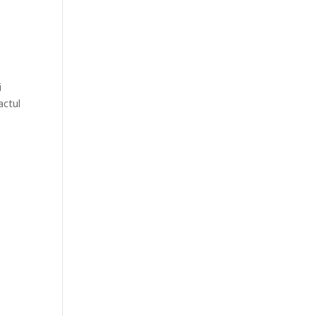
i
actul