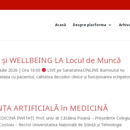
Acasă
Despre platforma
Arhiv
 și WELLBEING LA Locul de Muncă
ulie 2026 | Ora 16:00
LIVE pe Sanatatea.ONLINE Burnoutul nu
lația cu pacientul, calitatea deciziilor clinice și funcționarea echipelo
ENȚA ARTIFICIALĂ în MEDICINĂ
CINĂ INVITAȚI: Prof. univ. dr. Cătălina Poiană – Președinte Colegiu
 Costoiu – Rector Universitatea Națională de Știință și Tehnologie