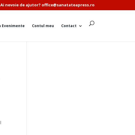
Ai nevoie de ajutor? office@sanatateapress.ro
a Evenimente
Contul meu
Contact
r
l