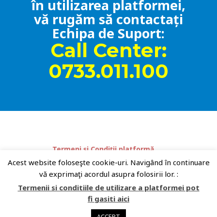
în utilizarea platformei,
vă rugăm să contactați
Echipa de Suport:
Call Center:
0733.011.100
Termeni și Condiții platformă
Despre companie
Platforme partenere:
Acest website foloseşte cookie-uri. Navigând în continuare
RoHealthReview.ro
Sanatatea.TV
vă exprimaţi acordul asupra folosirii lor. :
Conferinte-LIVE.ro
Facebook
Termenii si conditiile de utilizare a platformei pot
fi gasiti aici
Site administrat de:
Sănătatea Press Group
. Toate
ACCEPT