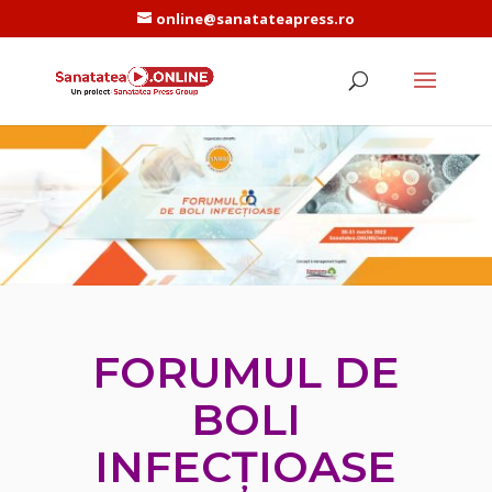
online@sanatateapress.ro
FORUMUL DE
BOLI
INFECȚIOASE