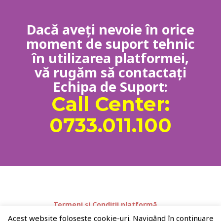
Dacă aveți nevoie în orice
moment de suport tehnic
în utilizarea platformei,
vă rugăm să contactați
Echipa de Suport:
Call Center:
0733.011.100
Termeni și Condiții platformă
Despre companie
Platforme partenere:
Acest website foloseşte cookie-uri. Navigând în continuare