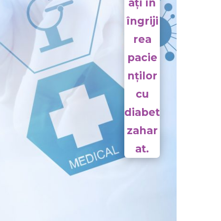
ați în
îngriji
rea
pacie
nților
cu
diabet
zahar
at.