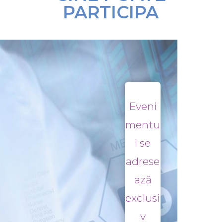
PARTICIPA
Eveni
mentu
l se
adrese
ază
exclusi
v