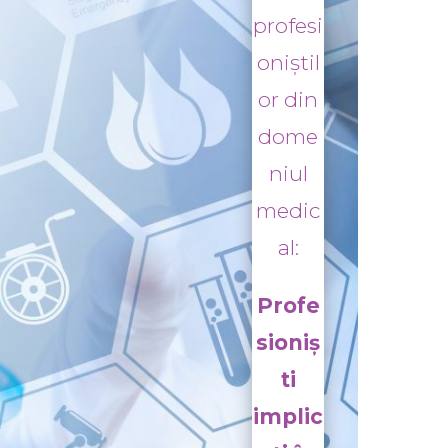
profesi
oniștil
or din
dome
niul
medic
al:
Profe
sioniș
ti
implic